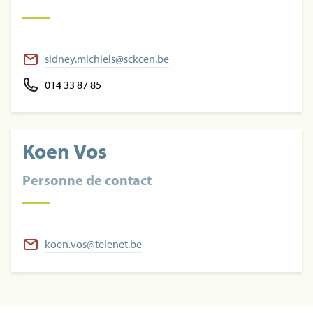
sidney.michiels@sckcen.be
014 33 87 85
Koen Vos
Personne de contact
koen.vos@telenet.be