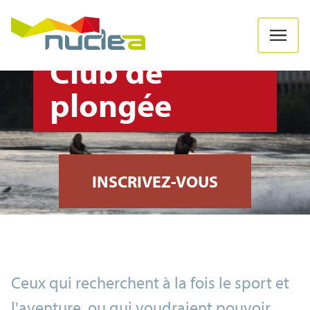
Club de
plongée
INSCRIVEZ-VOUS
Ceux qui recherchent à la fois le sport et
l'aventure, ou qui voudraient pouvoir