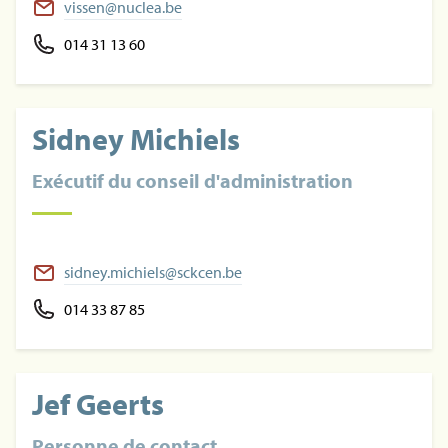
vissen@nuclea.be
014 31 13 60
Sidney Michiels
Exécutif du conseil d'administration
sidney.michiels@sckcen.be
014 33 87 85
Jef Geerts
Personne de contact